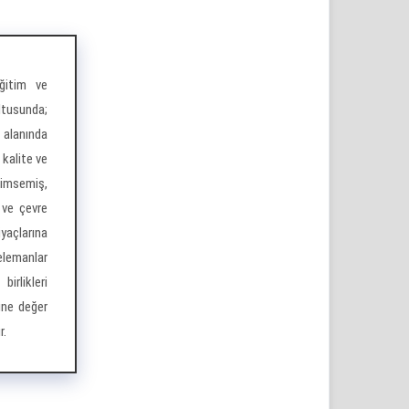
ğitim ve
ltusunda;
 alanında
 kalite ve
nimsemiş,
 ve çevre
yaçlarına
 elemanlar
irlikleri
ine değer
r.