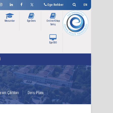
Ege Rehber
EN
Mezunlar
Ege Ders
Online Kitap
Satış
Ege SSO
İ
ram Çıktıları
Ders Planı