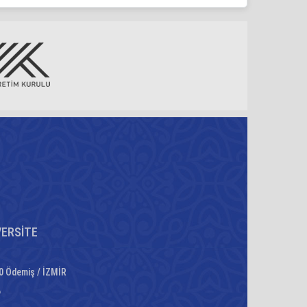
VERSİTE
0 Ödemiş / İZMİR
6