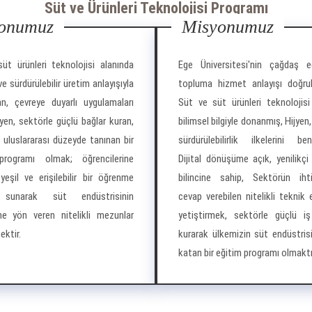
Süt ve Ürünleri Teknolojisi Programı
yonumuz
Misyonumuz
üt ürünleri teknolojisi alanında
Ege Üniversitesi'nin çağdaş e
 ve sürdürülebilir üretim anlayışıyla
topluma hizmet anlayışı doğru
n, çevreye duyarlı uygulamaları
Süt ve süt ürünleri teknolojisi
yen, sektörle güçlü bağlar kuran,
bilimsel bilgiyle donanmış, Hijyen,
 uluslararası düzeyde tanınan bir
sürdürülebilirlik ilkelerini be
programı olmak; öğrencilerine
Dijital dönüşüme açık, yenilikçi
yeşil ve erişilebilir bir öğrenme
bilincine sahip, Sektörün ihti
 sunarak süt endüstrisinin
cevap verebilen nitelikli teknik
ne yön veren nitelikli mezunlar
yetiştirmek, sektörle güçlü iş b
ektir.
kurarak ülkemizin süt endüstris
katan bir eğitim programı olmaktı