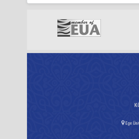
K
Ege Üni