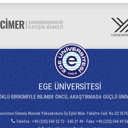
EGE ÜNİVERSİTESİ
ÖKLÜ BİRİKİMİYLE BİLİMDE ÖNCÜ, ARAŞTIRMADA GÜÇLÜ ÜNİ
versitesi Ödemiş Meslek Yüksekokulu Üç Eylül Mah. Fakülte Cad. No:22 3575
Telefon : +90 (232) 545 32 72 - 545 21 49 - Faks: +90 (232) 544 43 5