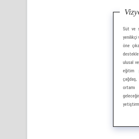
Viz
Süt ve s
yenilikçi
öne çıka
destekle
ulusal ve
eğitim 
çağdaş, 
ortamı
geleceği
yetiştirm